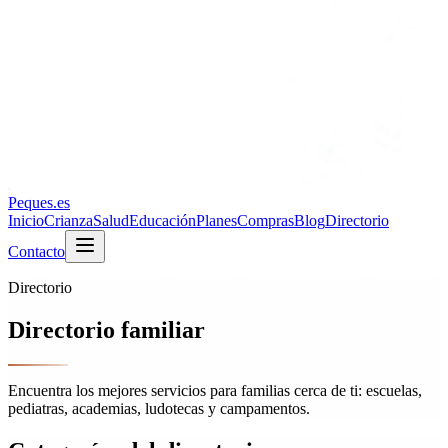
Peques
.es
Inicio
Crianza
Salud
Educación
Planes
Compras
Blog
Directorio
Contacto
Directorio
Directorio familiar
Encuentra los mejores servicios para familias cerca de ti: escuelas,
pediatras, academias, ludotecas y campamentos.